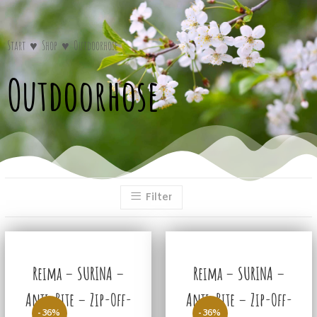
Start
♥
Shop
♥
Outdoorhose
Outdoorhose
Filter
Reima – SURINA –
Reima – SURINA –
Anti-Bite – Zip-Off-
Anti-Bite – Zip-Off-
-36%
-36%