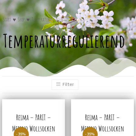
Start
♥
Shop
♥
Temperaturregulierend
Temperaturregulierend
Filter
Reima – PARIT –
Reima – PARIT –
Merino Wollsocken
Merino Wollsocken
-35%
-35%