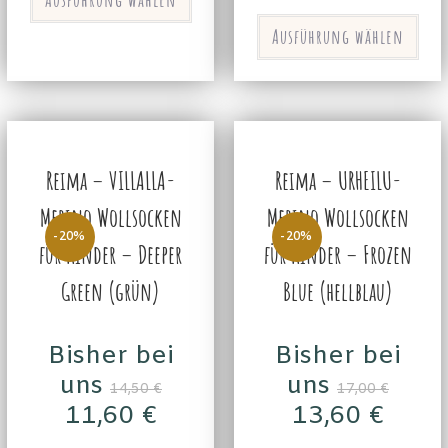
Ausführung wählen
Reima – VILLALLA-
Reima – URHEILU-
Merino Wollsocken
Merino Wollsocken
-20%
-20%
für Kinder – Deeper
für Kinder – Frozen
Green (grün)
Blue (hellblau)
Bisher bei
Bisher bei
uns
uns
14,50
€
17,00
€
11,60
€
13,60
€