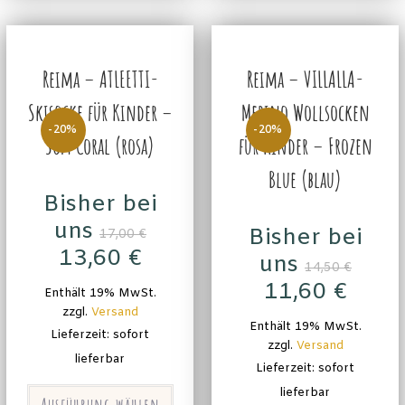
Reima – ATLEETTI-
Reima – VILLALLA-
Skisocke für Kinder –
Merino Wollsocken
-20%
-20%
Soft Coral (rosa)
für Kinder – Frozen
Blue (blau)
Bisher bei
uns
Bisher bei
17,00
€
13,60
€
uns
14,50
€
11,60
€
Enthält 19% MwSt.
zzgl.
Versand
Enthält 19% MwSt.
Lieferzeit: sofort
zzgl.
Versand
lieferbar
Lieferzeit: sofort
lieferbar
Ausführung wählen