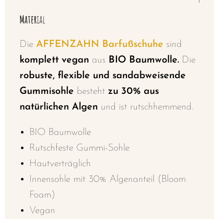
Mater
ial
Die
AFFENZAHN Barfußschuhe
sind
komplett vegan
aus
BIO Baumwolle.
Die
robuste, flexible und sandabweisende
Gummisohle
besteht
zu 30% aus
natürlichen Algen
und ist rutschhemmend.
BIO Baumwolle
Rutschfeste Gummi-Sohle
Hautverträglich
Innensohle mit 30% Algenanteil (Bloom
Foam)
Vegan