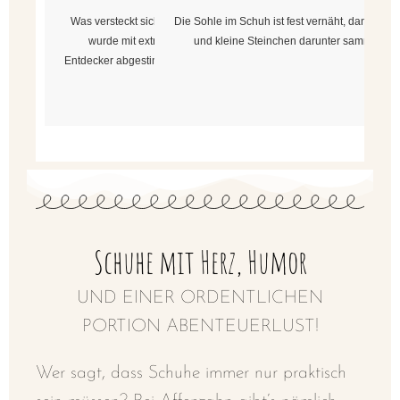
Was versteckt sich denn hier? Das farbenfrohe Design
Die Sohle im Schuh ist fest vernäht, damit sic
wurde mit extra viel Liebe zum Detail auf kleine
und kleine Steinchen darunter sammeln k
Entdecker abgestimmt. So macht spazieren gehen gleich
doppelt Spaß.
Schuhe mit Herz, Humor
UND EINER ORDENTLICHEN
PORTION ABENTEUERLUST!
Wer sagt, dass Schuhe immer nur praktisch