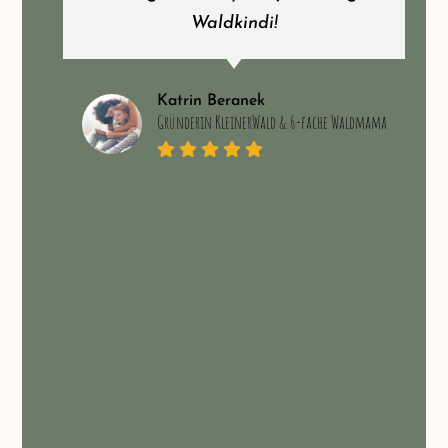
Waldkindi!
Katrin Beranek
Gründerin KleinerWald & 6-fache Waldmama