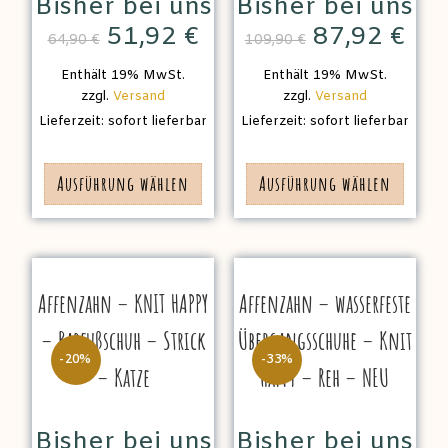
Bisher bei uns
Bisher bei uns
51,92
€
87,92
€
64,90
€
109,90
€
Enthält 19% MwSt.
Enthält 19% MwSt.
zzgl.
Versand
zzgl.
Versand
Lieferzeit: sofort lieferbar
Lieferzeit: sofort lieferbar
Ausführung wählen
Ausführung wählen
Affenzahn – KNIT HAPPY
Affenzahn – wasserfeste
– Barfußschuh – Strick
Übergangsschuhe – Knit
-20%
-33%
– Katze
Happy – Reh – NEU
Bisher bei uns
Bisher bei uns