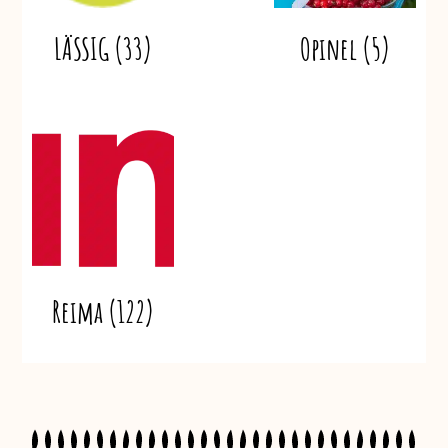
LÄSSIG
(33)
Opinel
(5)
Reima
(122)