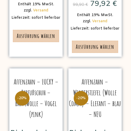
79,92
€
Enthält 19% MwSt.
99,90
€
zzgl.
Versand
Enthält 19% MwSt.
Lieferzeit: sofort lieferbar
zzgl.
Versand
Lieferzeit: sofort lieferbar
Ausführung wählen
Ausführung wählen
Affenzahn – LUCKY –
Affenzahn –
Barfußschuh –
Winterstiefel (Wolle
-20%
-20%
Baumwolle – Vogel
Comfy) – Elefant – blau
(pink)
– NEU