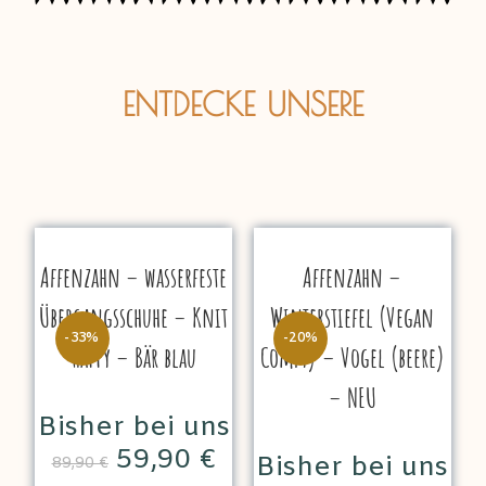
ENTDECKE UNSERE
Affenzahn – wasserfeste
Affenzahn –
Übergangsschuhe – Knit
Winterstiefel (Vegan
-33%
-20%
Happy – Bär blau
Comfy) – Vogel (beere)
– NEU
Bisher bei uns
59,90
€
Bisher bei uns
89,90
€