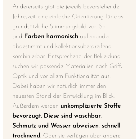
Andererseits gibt die jeweils bevorstehende
Jahreszeit eine einfache Orientierung für das
grundsätzliche Stimmungsbild vor. So
sind
Farben harmonisch
aufeinander
abgestimmt und kollektionsübergreifend
kombinierbar. E
ntsprechend d
er Bekleidung
suchen wir passende Materialien nach Griff,
Optik und vor allem Funktionalität aus.
Dabei haben wir natürlich immer den
neuesten Stand der Entwicklung im Blick.
Außerdem werden
u
nkomplizierte Stoffe
bevorzugt. Diese sind
waschbar
,
Schmutz und Wasser abweisen
,
schnell
trocknend.
O
der sie verfügen über andere