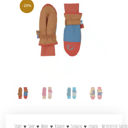
-25%
Start
♥
Shop
♥
Mode
♥
Kinder
♥
Jungen
♥
finkid – Wetterfeste Fäust