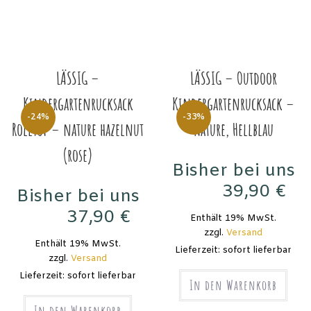
LÄSSIG –
LÄSSIG – Outdoor
Kindergartenrucksack
Kindergartenrucksack –
-24%
-33%
Rolltop – nature hazelnut
Nature, Hellblau
(rose)
Bisher bei uns
39,90
€
Bisher bei uns
59,90
€
37,90
€
Enthält 19% MwSt.
49,90
€
zzgl.
Versand
Enthält 19% MwSt.
Lieferzeit: sofort lieferbar
zzgl.
Versand
Lieferzeit: sofort lieferbar
In den Warenkorb
In den Warenkorb