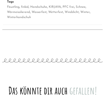
Tags
Fäustling
,
finkid
,
Handschuhe
,
KIRJAVA
,
PFC frei
,
Schnee
,
Wärmeisolierend
,
Wasserfest
,
Wetterfest
,
Winddicht
,
Winter
,
Winterhandschuh
Das könnte dir auch
gefallen!