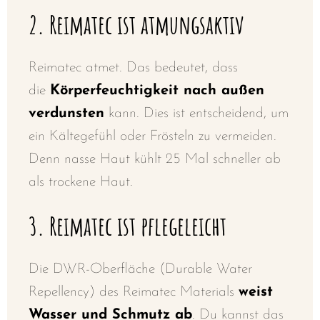
2
. Reimatec ist atmungsaktiv
Reimatec atmet. Das bedeutet, dass
die
Körperfeuchtigkeit nach außen
verdunsten
kann. Dies ist entscheidend, um
ein Kältegefühl oder Frösteln zu vermeiden.
Denn nasse Haut kühlt 25 Mal schneller ab
als trockene Haut.
3. Reimatec ist pflegeleicht
Die DWR-Oberfläche (Durable Water
Repellency) des Reimatec Materials
weist
Wasser und Schmutz ab
. Du kannst das