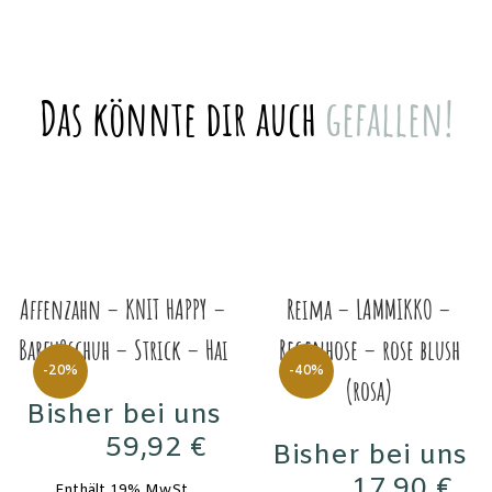
Das könnte dir auch
gefallen!
Affenzahn – KNIT HAPPY –
Reima – LAMMIKKO –
Barfußschuh – Strick – Hai
Regenhose – rose blush
-20%
-40%
(rosa)
Bisher bei uns
59,92
€
Bisher bei uns
74,90
€
17,90
€
Enthält 19% MwSt.