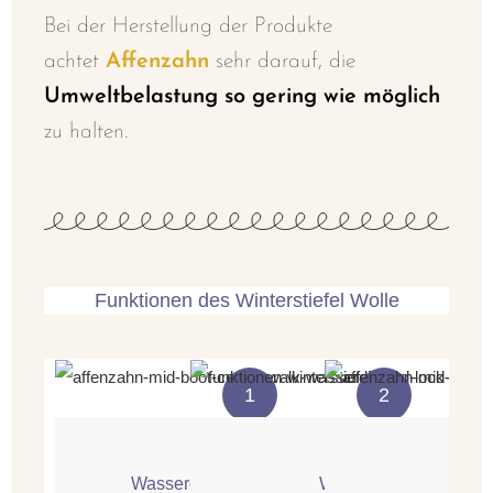
Bei der Herstellung der Produkte
achtet
Affenzahn
sehr darauf, die
Umweltbelastung so gering wie möglich
zu halten.
Funktionen des Winterstiefel Wolle
1
2
Wasserdicht und atmungsaktiv
Warm und weich
Su