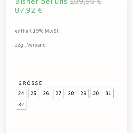
Bisher bei uns
109,90
€
87,92
€
enthält 19% MwSt.
zzgl. Versand
GRÖSSE
24
25
26
27
28
29
30
31
32