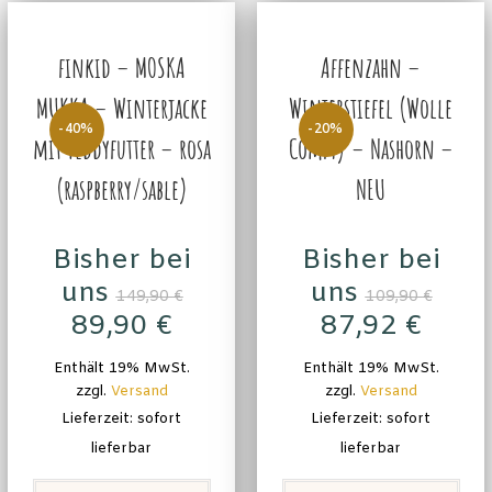
finkid – MOSKA
Affenzahn –
MUKKA – Winterjacke
Winterstiefel (Wolle
-40%
-20%
mit Teddyfutter – rosa
Comfy) – Nashorn –
(raspberry/sable)
NEU
Bisher bei
Bisher bei
uns
uns
149,90
€
109,90
€
89,90
€
87,92
€
Enthält 19% MwSt.
Enthält 19% MwSt.
zzgl.
Versand
zzgl.
Versand
Lieferzeit: sofort
Lieferzeit: sofort
lieferbar
lieferbar