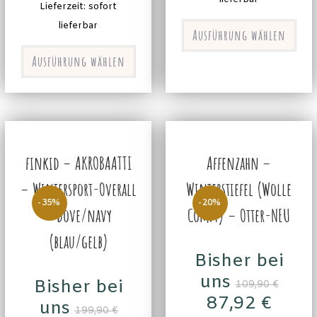
Lieferzeit: sofort
lieferbar
Ausführung wählen
Ausführung wählen
finkid – AKROBAATTI
Affenzahn –
– Wintersport-Overall
Winterstiefel (Wolle
-35%
-20%
– dove/navy
Comfy) – Otter-NEU
(blau/gelb)
Bisher bei
uns
Bisher bei
109,90
€
87,92
€
uns
199,90
€