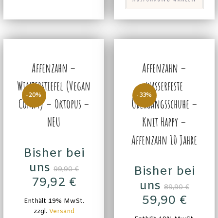
Affenzahn –
Affenzahn –
Winterstiefel (Vegan
wasserfeste
-20%
-33%
Comfy) – Oktopus –
Übergangsschuhe –
NEU
Knit Happy –
Affenzahn 10 Jahre
Bisher bei
uns
Bisher bei
99,90
€
79,92
€
uns
89,90
€
59,90
€
Enthält 19% MwSt.
zzgl.
Versand