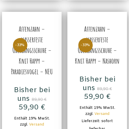
Affenzahn –
Affenzahn –
wasserfeste
wasserfeste
-33%
-33%
Übergangsschuhe –
Übergangsschuhe –
Knit Happy –
Knit Happy – Nashorn
Paradiesvogel – NEU
Bisher bei
uns
Bisher bei
89,90
€
59,90
€
uns
89,90
€
59,90
€
Enthält 19% MwSt.
zzgl.
Versand
Enthält 19% MwSt.
Lieferzeit: sofort
zzgl.
Versand
lieferbar