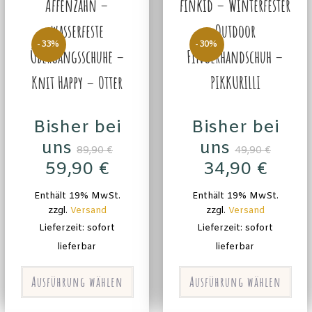
Affenzahn –
finkid – Winterfester
wasserfeste
Outdoor
-33%
-30%
Übergangsschuhe –
Fingerhandschuh –
Knit Happy – Otter
PIKKURILLI
Bisher bei
Bisher bei
uns
uns
89,90
€
49,90
€
59,90
€
34,90
€
Enthält 19% MwSt.
Enthält 19% MwSt.
zzgl.
Versand
zzgl.
Versand
Lieferzeit: sofort
Lieferzeit: sofort
lieferbar
lieferbar
Ausführung wählen
Ausführung wählen