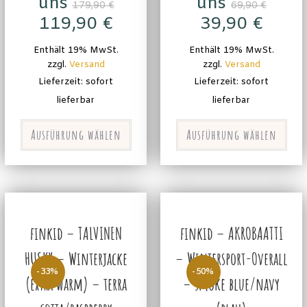
uns
uns
179,90
€
69,90
€
119,90
€
39,90
€
Enthält 19% MwSt.
Enthält 19% MwSt.
zzgl.
Versand
zzgl.
Versand
Lieferzeit: sofort
Lieferzeit: sofort
lieferbar
lieferbar
Ausführung wählen
Ausführung wählen
finkid – TALVINEN
finkid – AKROBAATTI
HUSKY – Winterjacke
– Wintersport-Overall
-33%
-50%
(extra warm) – terra
– smoke blue/navy