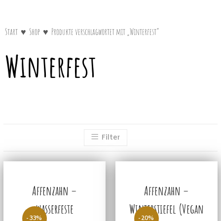
Start
♥
Shop
♥
Produkte verschlagwortet mit „Winterfest“
Winterfest
Filter
Affenzahn –
Affenzahn –
wasserfeste
Winterstiefel (Vegan
-33%
-20%