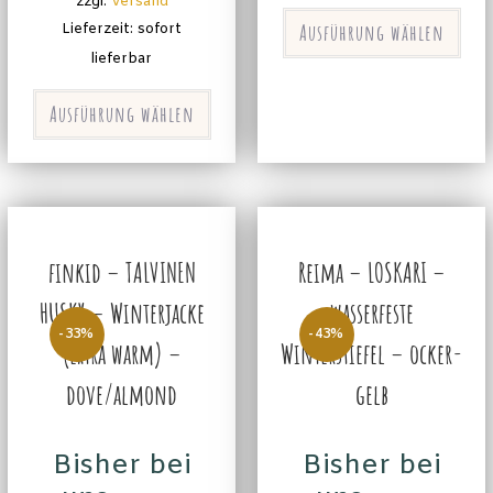
zzgl.
Versand
Ausführung wählen
Lieferzeit: sofort
lieferbar
Ausführung wählen
finkid – TALVINEN
Reima – LOSKARI –
HUSKY – Winterjacke
wasserfeste
-33%
-43%
(extra warm) –
Winterstiefel – ocker-
dove/almond
gelb
Bisher bei
Bisher bei