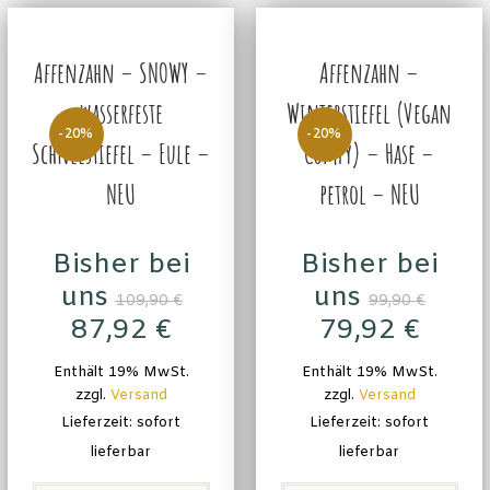
Affenzahn – SNOWY –
Affenzahn –
wasserfeste
Winterstiefel (Vegan
-20%
-20%
Schneestiefel – Eule –
Comfy) – Hase –
NEU
petrol – NEU
Bisher bei
Bisher bei
uns
uns
109,90
€
99,90
€
87,92
€
79,92
€
Enthält 19% MwSt.
Enthält 19% MwSt.
zzgl.
Versand
zzgl.
Versand
Lieferzeit: sofort
Lieferzeit: sofort
lieferbar
lieferbar