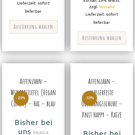
Enthält 19% MwSt.
Lieferzeit: sofort
zzgl.
Versand
lieferbar
Lieferzeit: sofort
lieferbar
Ausführung wählen
Ausführung wählen
Affenzahn –
Affenzahn –
Winterstiefel (Vegan
wasserfeste
-20%
-33%
Comfy) – Hai – blau
Übergangsschuhe –
Knit Happy – Katze
Bisher bei
uns
Bisher bei
99,90
€