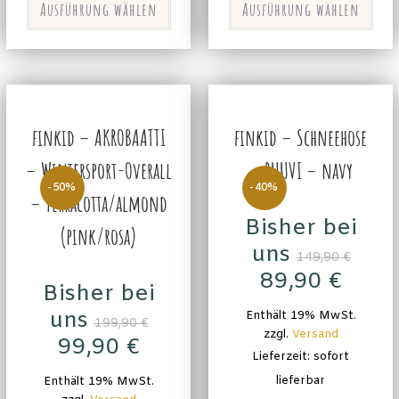
Ausführung wählen
Ausführung wählen
finkid – AKROBAATTI
finkid – Schneehose
– Wintersport-Overall
– RUUVI – navy
-50%
-40%
– Terracotta/almond
Bisher bei
(pink/rosa)
uns
149,90
€
89,90
€
Bisher bei
uns
Enthält 19% MwSt.
199,90
€
zzgl.
Versand
99,90
€
Lieferzeit: sofort
lieferbar
Enthält 19% MwSt.