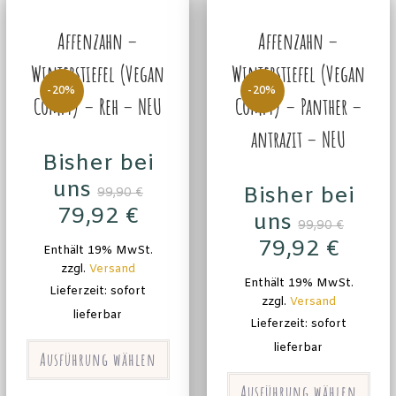
Affenzahn –
Affenzahn –
Winterstiefel (Vegan
Winterstiefel (Vegan
-20%
-20%
Comfy) – Reh – NEU
Comfy) – Panther –
antrazit – NEU
Bisher bei
uns
Bisher bei
99,90
€
79,92
€
uns
99,90
€
79,92
€
Enthält 19% MwSt.
zzgl.
Versand
Enthält 19% MwSt.
Lieferzeit: sofort
zzgl.
Versand
lieferbar
Lieferzeit: sofort
lieferbar
Ausführung wählen
Ausführung wählen