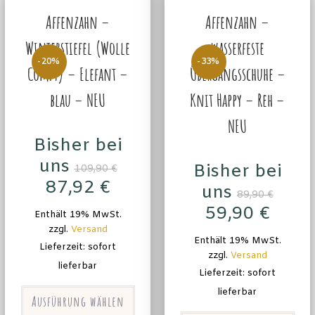
Affenzahn –
Affenzahn –
Winterstiefel (Wolle
wasserfeste
-20%
-33%
Comfy) – Elefant –
Übergangsschuhe –
blau – NEU
Knit Happy – Reh –
NEU
Bisher bei
uns
Bisher bei
109,90
€
87,92
€
uns
89,90
€
59,90
€
Enthält 19% MwSt.
zzgl.
Versand
Enthält 19% MwSt.
Lieferzeit: sofort
zzgl.
Versand
lieferbar
Lieferzeit: sofort
lieferbar
Ausführung wählen