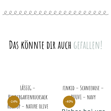
Das könnte dir auch
gefallen!
LÄSSIG –
finkid – Schneehose –
Kindergartenrucksack
RUUVI – navy
-24%
-40%
Rolltop – nature olive