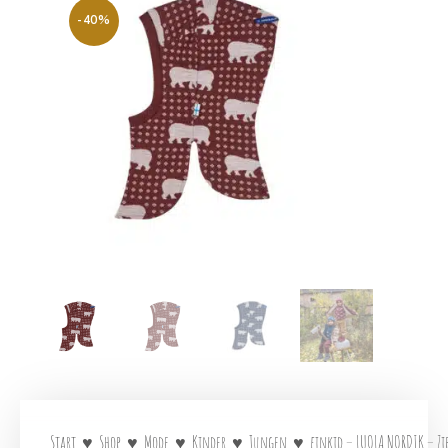
-40%
Start
♥
Shop
♥
Mode
♥
Kinder
♥
Jungen
♥
finkid – LUOLA NORDIK – Zi