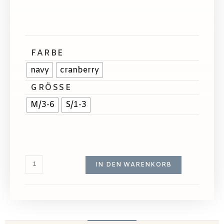
FARBE
navy
cranberry
GRÖSSE
M/3-6
S/1-3
IN DEN WARENKORB