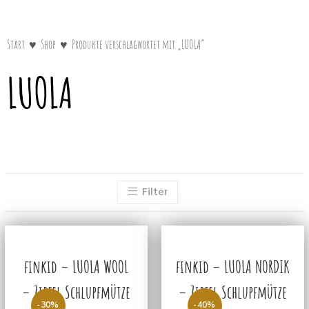
Start
♥
Shop
♥
Produkte verschlagwortet mit „LUOLA“
LUOLA
Filter
finkid – LUOLA WOOL
finkid – LUOLA NORDIK
– Zipfel Schlupfmütze
– Zipfel Schlupfmütze
-30%
-40%