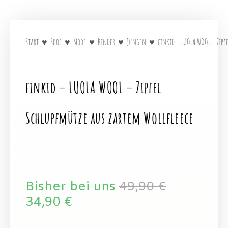
Start
♥
Shop
♥
Mode
♥
Kinder
♥
Jungen
♥
finkid – LUOLA WOOL – Zipf
finkid – LUOLA WOOL – Zipfel
Schlupfmütze aus zartem Wollfleece
Bisher bei uns
49,90
€
34,90
€