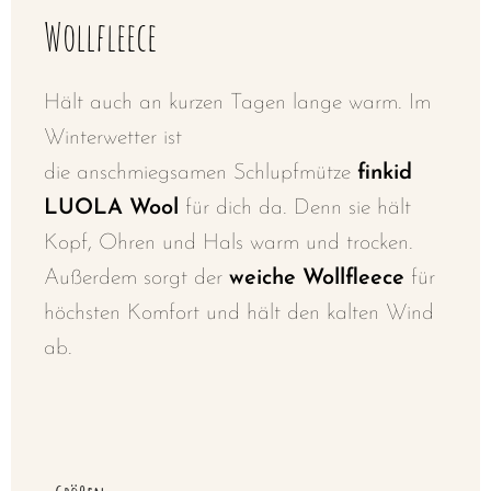
Wollfleece
Hält auch an kurzen Tagen lange warm. Im
Winterwetter ist
die
anschmiegsamen
Schlupfmütze
finkid
LUOLA Wool
für dich da. Denn sie hält
Kopf, Ohren und Hals warm und trocken.
Außerdem sorgt der
weiche Wollfleece
für
höchsten Komfort und hält den kalten Wind
ab.