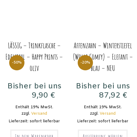
LÄSSIG – Trinkflasche –
Affenzahn – Winterstiefel
Edelstahl – Happy Prints –
(Wolle Comfy) – Elefant –
-50%
-20%
oliv
blau – NEU
Bisher bei uns
Bisher bei uns
9,90
€
87,92
€
19,90
€
109,90
€
Enthält 19% MwSt.
Enthält 19% MwSt.
zzgl.
Versand
zzgl.
Versand
Lieferzeit: sofort lieferbar
Lieferzeit: sofort lieferbar
In den Warenkorb
Ausführung wählen