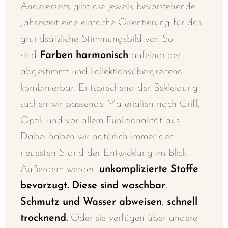
Andererseits gibt die jeweils bevorstehende
Jahreszeit eine einfache Orientierung für das
grundsätzliche Stimmungsbild vor. So
sind
Farben harmonisch
aufeinander
abgestimmt und kollektionsübergreifend
kombinierbar. E
ntsprechend d
er Bekleidung
suchen wir passende Materialien nach Griff,
Optik und vor allem Funktionalität aus.
Dabei haben wir natürlich immer den
neuesten Stand der Entwicklung im Blick.
Außerdem werden
u
nkomplizierte Stoffe
bevorzugt. Diese sind
waschbar
,
Schmutz und Wasser abweisen
,
schnell
trocknend.
O
der sie verfügen über andere