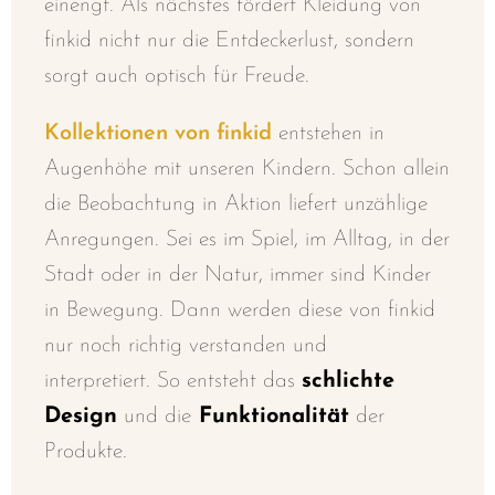
einengt. Als nächstes fördert Kleidung von
finkid nicht nur die Entdeckerlust, sondern
sorgt auch optisch für Freude.
Kollektionen von finkid
entstehen in
Augenhöhe mit unseren Kindern. Schon allein
die Beobachtung in Aktion
liefert unzählige
Anregungen. Sei es im
Spiel, im Alltag, in der
Stadt oder in der Natur, immer sind Kinder
in Bewegung
. Dann werden diese von finkid
nur noch richtig verstanden und
interpretiert.
So entsteht das
schlichte
Design
und die
Funktionalität
der
Produkte.