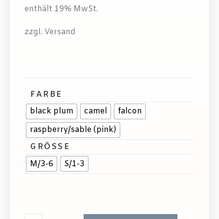
enthält 19% MwSt.
zzgl. Versand
FARBE
black plum
camel
falcon
raspberry/sable (pink)
GRÖSSE
M/3-6
S/1-3