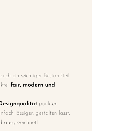
uch ein wichtiger Bestandteil
kte:
fair, modern und
esignqualität
punkten.
fach lässiger, gestalten lässt.
nd ausgezeichnet!