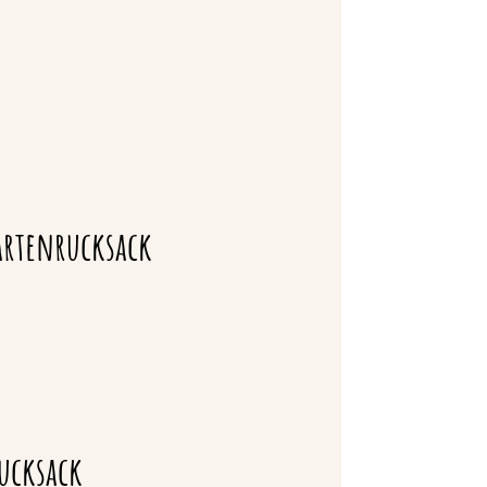
artenrucksack
ucksack