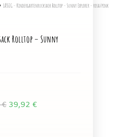
♥
LÄSSIG – Kindergartenrucksack Rolltop – Sunny Explorer – rosa/pink
sack Rolltop – Sunny
0
€
39,92
€