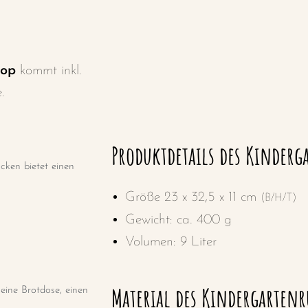
top
kommt inkl.
e.
Produktdetails des Kinderg
cken bietet einen
Größe 23 x 32,5 x 11 cm
(B/H/T)
Gewicht: ca. 400 g
Volumen: 9 Liter
Material
des Kindergartenr
eine Brotdose, einen