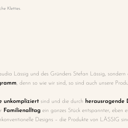
he Kletties.
udia Lässig und des Gründers Stefan Lässig, sondern a
ogramm
, denn so wie wir sind, so sind auch unsere Produ
ie unkompliziert
sind und die durch
herausragende D
er
Familienalltag
ein ganzes Stück entspannter, eben ein
unkonventionelle Designs – die Produkte von LÄSSIG si