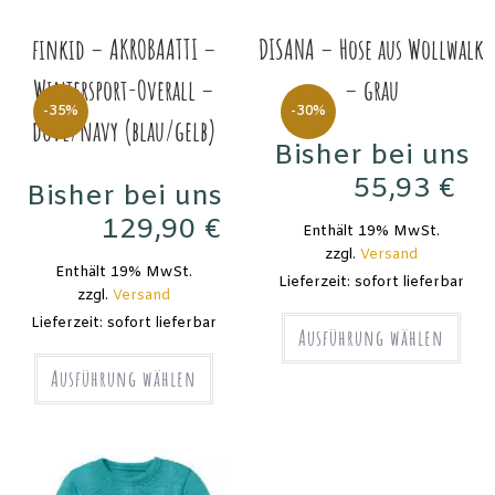
finkid – AKROBAATTI –
DISANA – Hose aus Wollwalk
Wintersport-Overall –
– grau
-35%
-30%
dove/navy (blau/gelb)
Bisher bei uns
55,93
€
Bisher bei uns
79,90
€
129,90
€
Enthält 19% MwSt.
199,90
€
zzgl.
Versand
Enthält 19% MwSt.
Lieferzeit: sofort lieferbar
zzgl.
Versand
Lieferzeit: sofort lieferbar
Ausführung wählen
Ausführung wählen