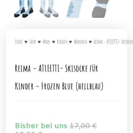
Start
♥
Shop
♥
Mode
♥
Kinder
♥
Mädchen
♥
Reima – ATLEETTI- Skisocke
Reima – ATLEETTI- Skisocke für
Kinder – Frozen Blue (hellblau)
Bisher bei uns
17,00
€