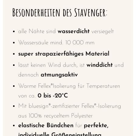
Besonderheiten des Stavenger
:
alle Nähte sind
wasserdicht
versiegelt
Wassersäule mind. 10 000 mm
super strapazierfähiges Material
lässt keinen Wind durch, ist
winddicht
und
dennoch
atmungsaktiv
Warme Fellex®Isolierung für Temperaturen
von ca.
0
bis -20°C
Mit bluesign®-zertifizierter Fellex®-Isolierung
aus 100% recyceltem Polyester
elastische Bündchen
für
perfekte,
individuelle Größeneinstellung