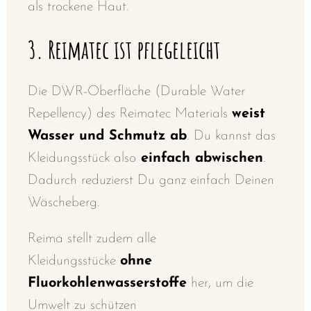
als trockene Haut.
3. Reimatec ist pflegeleicht
Die DWR-Oberfläche (Durable Water
Repellency) des Reimatec Materials
weist
Wasser und Schmutz ab
. Du kannst das
Kleidungsstück also
einfach abwischen
.
Dadurch reduzierst Du ganz einfach Deinen
Wäscheberg.
Reima stellt zudem alle
Kleidungsstücke
ohne
Fluorkohlenwasserstoffe
her, um die
Umwelt zu schützen