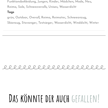
Funktionsbekleidung
,
Jungen
,
Kinder
,
Mädchen
,
Mode
,
Neu
,
Reima
,
Sale
,
Schneeoveralls
,
Unisex
,
Wasserdicht
Tags
grün
,
Outdoor
,
Overall
,
Reima
,
Reimatec
,
Schneeanzug
,
Skianzug
,
Stavanger
,
Testsieger
,
Wasserdicht
,
Winddicht
,
Winter
Das könnte dir auch
gefallen!