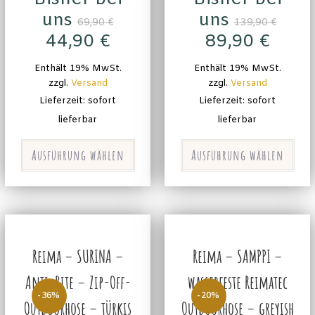
uns
uns
69,90
€
139,90
€
44,90
€
89,90
€
Enthält 19% MwSt.
Enthält 19% MwSt.
zzgl.
Versand
zzgl.
Versand
Lieferzeit: sofort
Lieferzeit: sofort
lieferbar
lieferbar
Ausführung wählen
Ausführung wählen
Reima – SURINA –
Reima – SAMPPI –
Anti-Bite – Zip-Off-
wasserfeste Reimatec
-36%
-20%
Outdoorhose – türkis
Outdoorhose – greyish