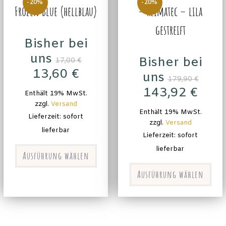
-20%
-20%
Frozen Blue (hellblau)
– Reimatec – lila
gestreift
Bisher bei
uns
Bisher bei
17,00
€
13,60
€
uns
179,90
€
143,92
€
Enthält 19% MwSt.
zzgl.
Versand
Enthält 19% MwSt.
Lieferzeit: sofort
zzgl.
Versand
lieferbar
Lieferzeit: sofort
lieferbar
Ausführung wählen
Ausführung wählen