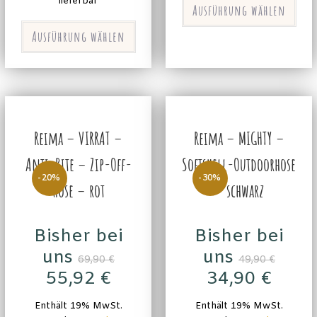
lieferbar
Ausführung wählen
Ausführung wählen
Reima – VIRRAT –
Reima – MIGHTY –
Anti-Bite – Zip-Off-
Softshell-Outdoorhose
-20%
-30%
Hose – rot
– schwarz
Bisher bei
Bisher bei
uns
uns
69,90
€
49,90
€
55,92
€
34,90
€
Enthält 19% MwSt.
Enthält 19% MwSt.