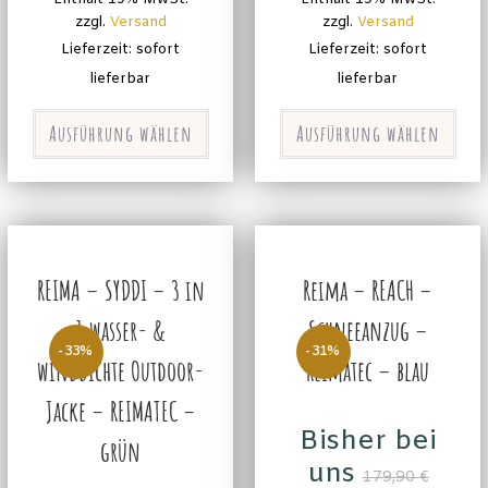
zzgl.
Versand
zzgl.
Versand
Lieferzeit: sofort
Lieferzeit: sofort
lieferbar
lieferbar
Ausführung wählen
Ausführung wählen
REIMA – SYDDI – 3 in
Reima – REACH –
1 wasser- &
Schneeanzug –
-33%
-31%
winddichte Outdoor-
Reimatec – blau
Jacke – REIMATEC –
Bisher bei
grün
uns
179,90
€