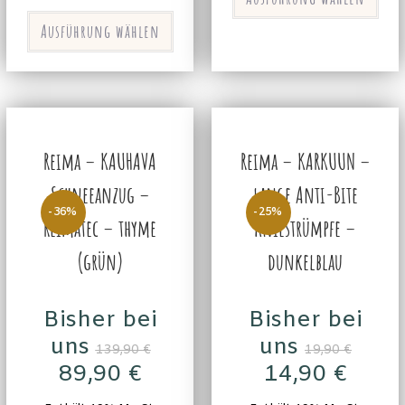
Ausführung wählen
Reima – KAUHAVA
Reima – KARKUUN –
Schneeanzug –
lange Anti-Bite
-36%
-25%
Reimatec – thyme
Kniestrümpfe –
(grün)
dunkelblau
Bisher bei
Bisher bei
uns
uns
139,90
€
19,90
€
89,90
€
14,90
€