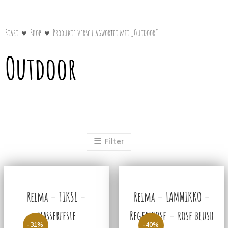
Start
♥
Shop
♥
Produkte verschlagwortet mit „Outdoor“
Outdoor
Filter
Reima – TIKSI –
Reima – LAMMIKKO –
wasserfeste
Regenhose – rose blush
-31%
-40%