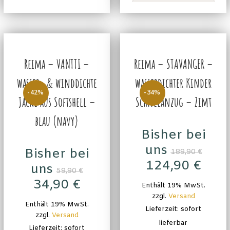
Reima – VANTTI –
Reima – STAVANGER –
wasser- & winddichte
wasserdichter Kinder
-42%
-34%
Jacke aus Softshell –
Schneeanzug – Zimt
blau (navy)
Bisher bei
uns
Bisher bei
189,90
€
124,90
€
uns
59,90
€
34,90
€
Enthält 19% MwSt.
zzgl.
Versand
Enthält 19% MwSt.
Lieferzeit: sofort
zzgl.
Versand
lieferbar
Lieferzeit: sofort