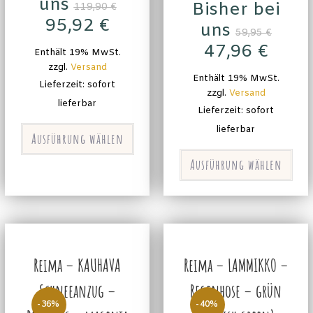
uns
Bisher bei
119,90
€
95,92
€
uns
59,95
€
47,96
€
Enthält 19% MwSt.
zzgl.
Versand
Enthält 19% MwSt.
Lieferzeit: sofort
zzgl.
Versand
lieferbar
Lieferzeit: sofort
lieferbar
Ausführung wählen
Ausführung wählen
Reima – KAUHAVA
Reima – LAMMIKKO –
Schneeanzug –
Regenhose – grün
-36%
-40%