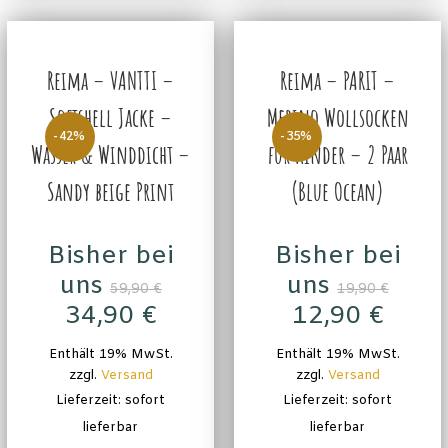
Reima – VANTTI –
Reima – PARIT –
Softshell Jacke –
Merino Wollsocken
-42%
-35%
Wasser & Winddicht –
für Kinder – 2 Paar
Sandy beige Print
(Blue Ocean)
Bisher bei
Bisher bei
uns
uns
59,90
€
19,90
€
34,90
€
12,90
€
Enthält 19% MwSt.
Enthält 19% MwSt.
zzgl.
Versand
zzgl.
Versand
Lieferzeit: sofort
Lieferzeit: sofort
lieferbar
lieferbar