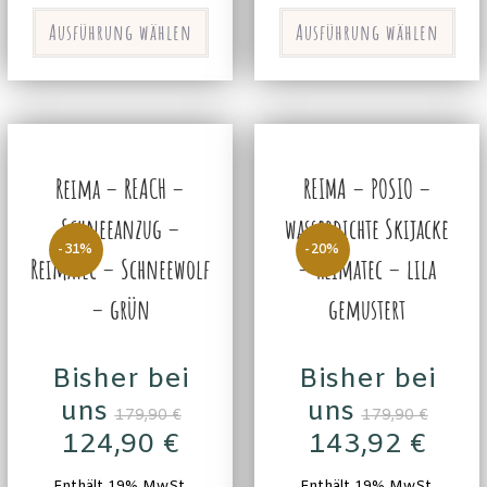
Ausführung wählen
Ausführung wählen
Reima – REACH –
REIMA – POSIO –
Schneeanzug –
wasserdichte Skijacke
-31%
-20%
Reimatec – Schneewolf
– Reimatec – lila
– grün
gemustert
Bisher bei
Bisher bei
uns
uns
179,90
€
179,90
€
124,90
€
143,92
€
Enthält 19% MwSt.
Enthält 19% MwSt.