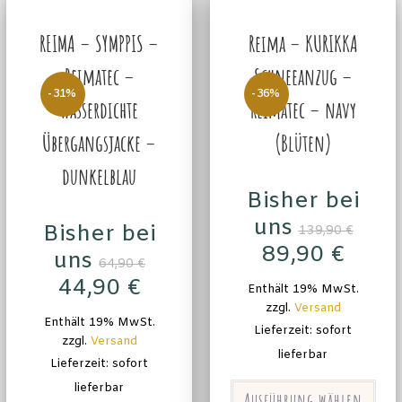
REIMA – SYMPPIS –
Reima – KURIKKA
Reimatec –
Schneeanzug –
-31%
-36%
wasserdichte
Reimatec – navy
Übergangsjacke –
(Blüten)
dunkelblau
Bisher bei
uns
Bisher bei
139,90
€
89,90
€
uns
64,90
€
44,90
€
Enthält 19% MwSt.
zzgl.
Versand
Enthält 19% MwSt.
Lieferzeit: sofort
zzgl.
Versand
lieferbar
Lieferzeit: sofort
lieferbar
Ausführung wählen