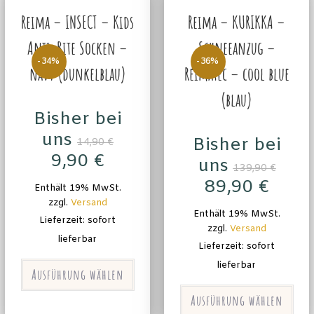
Reima – INSECT – Kids
Reima – KURIKKA –
Anti-Bite Socken –
Schneeanzug –
-34%
-36%
navy (dunkelblau)
Reimatec – cool blue
(blau)
Bisher bei
uns
Bisher bei
14,90
€
9,90
€
uns
139,90
€
89,90
€
Enthält 19% MwSt.
zzgl.
Versand
Enthält 19% MwSt.
Lieferzeit: sofort
zzgl.
Versand
lieferbar
Lieferzeit: sofort
lieferbar
Ausführung wählen
Ausführung wählen