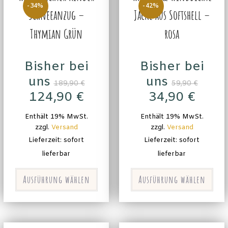
-34%
-42%
Schneeanzug –
Jacke aus Softshell –
Thymian Grün
rosa
Bisher bei
Bisher bei
uns
uns
189,90
€
59,90
€
124,90
€
34,90
€
Enthält 19% MwSt.
Enthält 19% MwSt.
zzgl.
Versand
zzgl.
Versand
Lieferzeit: sofort
Lieferzeit: sofort
lieferbar
lieferbar
Ausführung wählen
Ausführung wählen