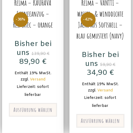
Reima – KAUHAVA
Reima – VANTTI –
Schneeanzug –
wasser- & winddichte
-36%
-42%
Reimatec – orange
Jacke aus Softshell –
blau gemustert (navy)
Bisher bei
uns
Bisher bei
139,90
€
89,90
€
uns
59,90
€
34,90
€
Enthält 19% MwSt.
zzgl.
Versand
Enthält 19% MwSt.
Lieferzeit: sofort
zzgl.
Versand
lieferbar
Lieferzeit: sofort
lieferbar
Ausführung wählen
Ausführung wählen