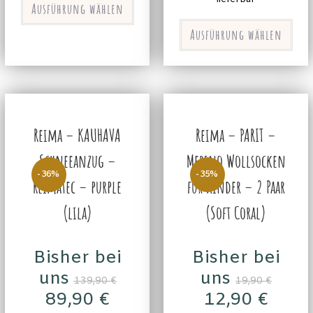
Ausführung wählen
Ausführung wählen
Reima – KAUHAVA
Reima – PARIT –
Schneeanzug –
Merino Wollsocken
-36%
-35%
Reimatec – purple
für Kinder – 2 Paar
(lila)
(Soft Coral)
Bisher bei
Bisher bei
uns
uns
139,90
€
19,90
€
89,90
€
12,90
€