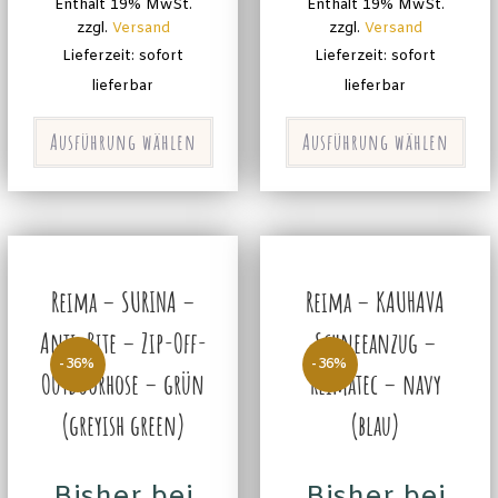
Enthält 19% MwSt.
Enthält 19% MwSt.
zzgl.
Versand
zzgl.
Versand
Lieferzeit: sofort
Lieferzeit: sofort
lieferbar
lieferbar
Ausführung wählen
Ausführung wählen
Reima – SURINA –
Reima – KAUHAVA
Anti-Bite – Zip-Off-
Schneeanzug –
-36%
-36%
Outdoorhose – grün
Reimatec – navy
(greyish green)
(blau)
Bisher bei
Bisher bei