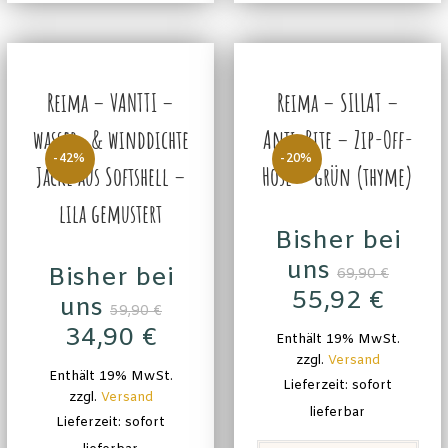
Reima – VANTTI –
Reima – SILLAT –
wasser- & winddichte
Anti-Bite – Zip-Off-
-42%
-20%
Jacke aus Softshell –
Hose – grün (thyme)
lila gemustert
Bisher bei
uns
Bisher bei
69,90
€
55,92
€
uns
59,90
€
34,90
€
Enthält 19% MwSt.
zzgl.
Versand
Enthält 19% MwSt.
Lieferzeit: sofort
zzgl.
Versand
lieferbar
Lieferzeit: sofort