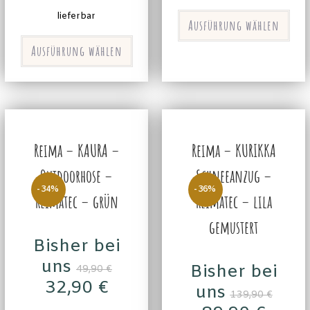
lieferbar
Ausführung wählen
Ausführung wählen
Reima – KAURA –
Reima – KURIKKA
Outdoorhose –
Schneeanzug –
-34%
-36%
Reimatec – grün
Reimatec – lila
gemustert
Bisher bei
uns
Bisher bei
49,90
€
32,90
€
uns
139,90
€