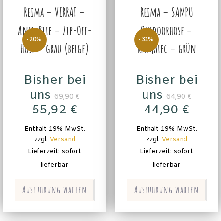
Reima – VIRRAT –
Reima – SAMPU
Anti-Bite – Zip-Off-
Outdoorhose –
-20%
-31%
Hose – grau (beige)
Reimatec – grün
Bisher bei
Bisher bei
uns
uns
69,90
€
64,90
€
55,92
€
44,90
€
Enthält 19% MwSt.
Enthält 19% MwSt.
zzgl.
Versand
zzgl.
Versand
Lieferzeit: sofort
Lieferzeit: sofort
lieferbar
lieferbar
Ausführung wählen
Ausführung wählen