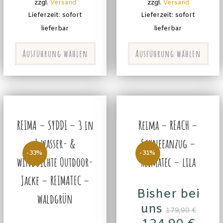
zzgl.
Versand
zzgl.
Versand
Lieferzeit: sofort
Lieferzeit: sofort
lieferbar
lieferbar
Ausführung wählen
Ausführung wählen
REIMA – SYDDI – 3 in
Reima – REACH –
1 wasser- &
Schneeanzug –
-33%
-31%
winddichte Outdoor-
Reimatec – lila
Jacke – REIMATEC –
Bisher bei
waldgrün
uns
179,90
€