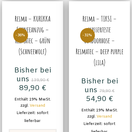
Reima – KURIKKA
Reima – TIKSI –
Schneeanzug –
wasserfeste
-36%
-31%
Reimatec – grün
Outdoorhose –
(Schneewolf)
Reimatec – deep purple
(lila)
Bisher bei
uns
Bisher bei
139,90
€
89,90
€
uns
79,90
€
54,90
€
Enthält 19% MwSt.
zzgl.
Versand
Enthält 19% MwSt.
Lieferzeit: sofort
zzgl.
Versand
lieferbar
Lieferzeit: sofort
lieferbar