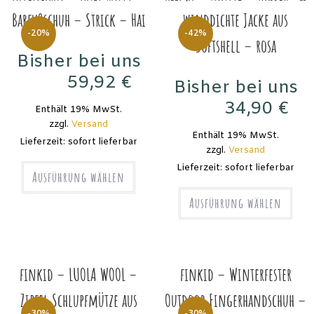
Barfußschuh – Strick – Hai
winddichte Jacke aus
-20%
-42%
Softshell – rosa
Bisher bei uns
59,92
€
Bisher bei uns
74,90
€
34,90
€
Enthält 19% MwSt.
59,90
€
zzgl.
Versand
Enthält 19% MwSt.
Lieferzeit: sofort lieferbar
zzgl.
Versand
Lieferzeit: sofort lieferbar
Ausführung wählen
Ausführung wählen
finkid – LUOLA WOOL –
finkid – Winterfester
Zipfel Schlupfmütze aus
Outdoor Fingerhandschuh –