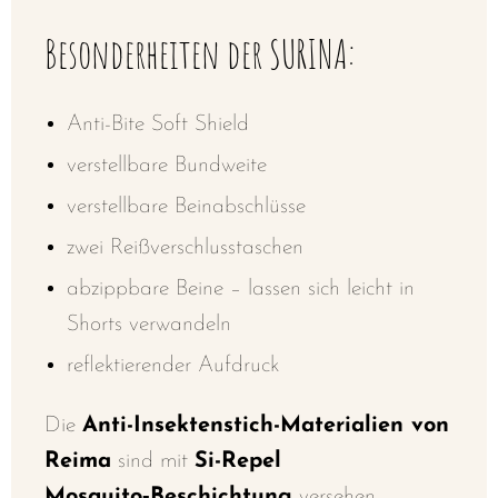
Besonderheiten der SURINA:
Anti-Bite Soft Shield
verstellbare Bundweite
verstellbare Beinabschlüsse
zwei Reißverschlusstaschen
abzippbare Beine – lassen sich leicht in
Shorts verwandeln
reflektierender Aufdruck
Die
Anti-Insektenstich-Materialien von
Reima
sind mit
Si-Repel
Mosquito‑Beschichtung
versehen,