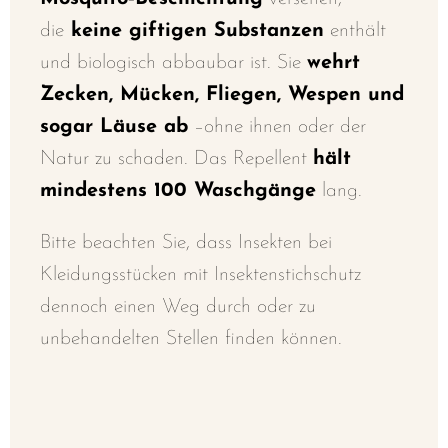
die
keine giftigen Substanzen
enthält
und biologisch abbaubar ist. Sie
wehrt
Zecken, Mücken, Fliegen, Wespen und
sogar Läuse ab
–ohne ihnen oder der
Natur zu schaden. Das Repellent
hält
mindestens 100 Waschgänge
lang.
Bitte beachten Sie, dass Insekten bei
Kleidungsstücken mit Insektenstichschutz
dennoch einen Weg durch oder zu
unbehandelten Stellen finden können.