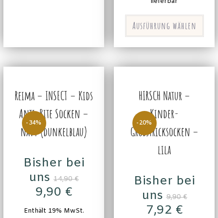
lieferbar
Ausführung wählen
Reima – INSECT – Kids
HIRSCH Natur –
Anti-Bite Socken –
Kinder-
-34%
-20%
navy (dunkelblau)
Grobstricksocken –
lila
Bisher bei
uns
Bisher bei
14,90
€
9,90
€
uns
9,90
€
7,92
€
Enthält 19% MwSt.