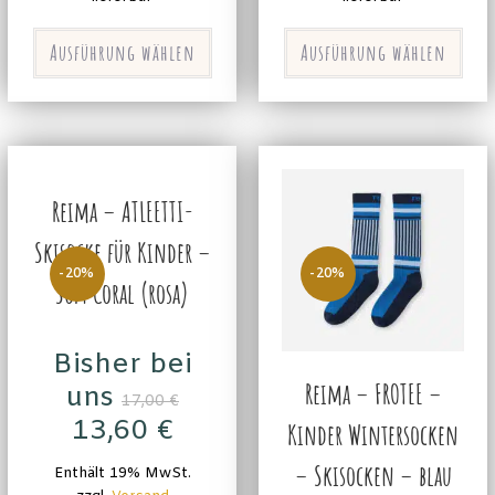
Ausführung wählen
Ausführung wählen
Reima – ATLEETTI-
Skisocke für Kinder –
-20%
-20%
Soft Coral (rosa)
Bisher bei
Reima – FROTEE –
uns
17,00
€
13,60
€
Kinder Wintersocken
– Skisocken – blau
Enthält 19% MwSt.