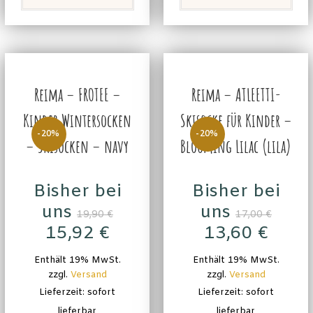
Reima – FROTEE –
Reima – ATLEETTI-
Kinder Wintersocken
Skisocke für Kinder –
-20%
-20%
– Skisocken – navy
Blooming Lilac (lila)
Bisher bei
Bisher bei
uns
uns
19,90
€
17,00
€
15,92
€
13,60
€
Enthält 19% MwSt.
Enthält 19% MwSt.
zzgl.
Versand
zzgl.
Versand
Lieferzeit: sofort
Lieferzeit: sofort
lieferbar
lieferbar