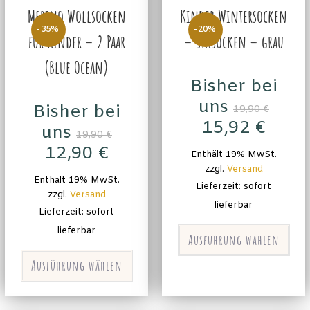
Merino Wollsocken
Kinder Wintersocken
-35%
-20%
für Kinder – 2 Paar
– Skisocken – grau
(Blue Ocean)
Bisher bei
uns
Bisher bei
19,90
€
15,92
€
uns
19,90
€
12,90
€
Enthält 19% MwSt.
zzgl.
Versand
Enthält 19% MwSt.
Lieferzeit: sofort
zzgl.
Versand
lieferbar
Lieferzeit: sofort
lieferbar
Ausführung wählen
Ausführung wählen