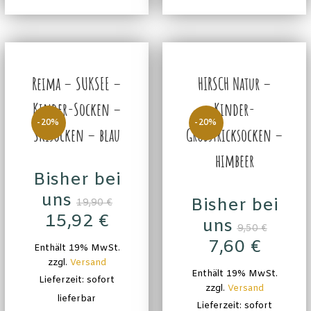
Reima – SUKSEE –
HIRSCH Natur –
Kinder-Socken –
Kinder-
-20%
-20%
Skisocken – blau
Grobstricksocken –
himbeer
Bisher bei
uns
Bisher bei
19,90
€
15,92
€
uns
9,50
€
7,60
€
Enthält 19% MwSt.
zzgl.
Versand
Enthält 19% MwSt.
Lieferzeit: sofort
zzgl.
Versand
lieferbar
Lieferzeit: sofort