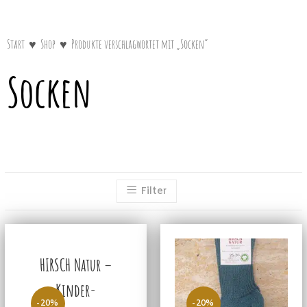
Start
♥
Shop
♥
Produkte verschlagwortet mit „Socken“
Socken
Filter
HIRSCH Natur –
Kinder-
-20%
-20%