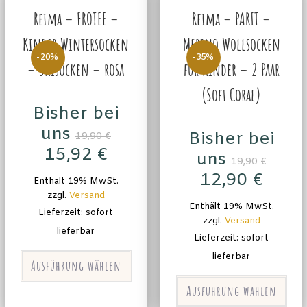
Reima – FROTEE –
Reima – PARIT –
Kinder Wintersocken
Merino Wollsocken
-20%
-35%
– Skisocken – rosa
für Kinder – 2 Paar
(Soft Coral)
Bisher bei
uns
Bisher bei
19,90
€
15,92
€
uns
19,90
€
12,90
€
Enthält 19% MwSt.
zzgl.
Versand
Enthält 19% MwSt.
Lieferzeit: sofort
zzgl.
Versand
lieferbar
Lieferzeit: sofort
lieferbar
Ausführung wählen
Ausführung wählen