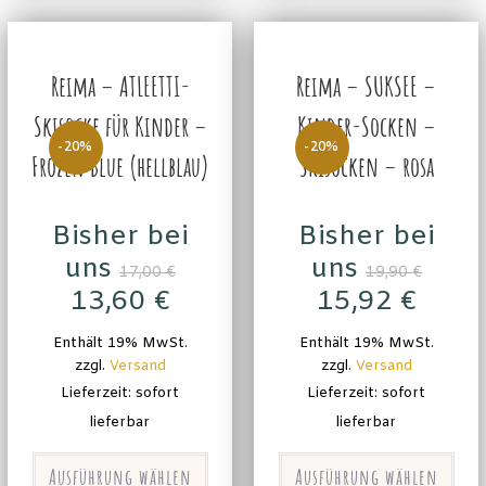
Reima – ATLEETTI-
Reima – SUKSEE –
Skisocke für Kinder –
Kinder-Socken –
-20%
-20%
Frozen Blue (hellblau)
Skisocken – rosa
Bisher bei
Bisher bei
uns
uns
17,00
€
19,90
€
13,60
€
15,92
€
Enthält 19% MwSt.
Enthält 19% MwSt.
zzgl.
Versand
zzgl.
Versand
Lieferzeit: sofort
Lieferzeit: sofort
lieferbar
lieferbar
Ausführung wählen
Ausführung wählen