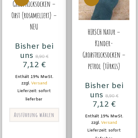
Grobstricksocken –
Obst (rosameliert) –
NEU
HIRSCH Natur –
Kinder-
Bisher bei
Grobstricksocken –
uns
8,90
€
7,12
€
petrol (türkis)
Enthält 19% MwSt.
zzgl.
Versand
Bisher bei
Lieferzeit: sofort
uns
8,90
€
lieferbar
7,12
€
Ausführung wählen
Enthält 19% MwSt.
zzgl.
Versand
Lieferzeit: sofort