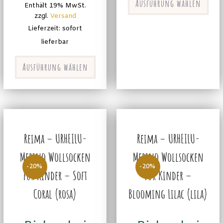
Ausführung wählen
Enthält 19% MwSt.
zzgl.
Versand
Lieferzeit: sofort
lieferbar
Ausführung wählen
Reima – URHEILU-
Reima – URHEILU-
Merino Wollsocken
Merino Wollsocken
-20%
-20%
für Kinder – Soft
für Kinder –
Coral (rosa)
Blooming Lilac (lila)