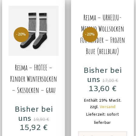
Reima – URHEILU-
Merino Wollsocken
-20%
-20%
für Kinder – Frozen
Blue (hellblau)
Reima – FROTEE –
Bisher bei
Kinder Wintersocken
uns
17,00
€
13,60
€
– Skisocken – grau
Enthält 19% MwSt.
zzgl.
Versand
Bisher bei
Lieferzeit: sofort
uns
19,90
€
lieferbar
15,92
€