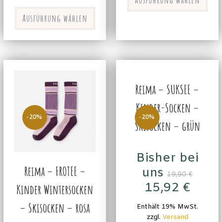
Ausführung wählen
Reima – SUKSEE –
Kinder-Socken –
-20%
-20%
Skisocken – grün
Bisher bei
Reima – FROTEE –
uns
19,90
€
15,92
€
Kinder Wintersocken
– Skisocken – rosa
Enthält 19% MwSt.
zzgl.
Versand