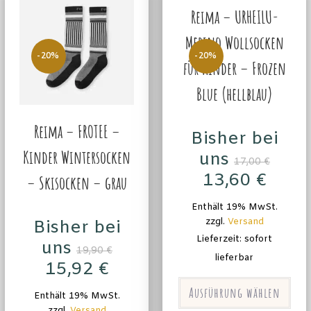
Reima – URHEILU-
Merino Wollsocken
-20%
-20%
für Kinder – Frozen
Blue (hellblau)
Reima – FROTEE –
Bisher bei
Kinder Wintersocken
uns
17,00
€
13,60
€
– Skisocken – grau
Enthält 19% MwSt.
zzgl.
Versand
Bisher bei
Lieferzeit: sofort
uns
19,90
€
lieferbar
15,92
€
Ausführung wählen
Enthält 19% MwSt.
zzgl.
Versand