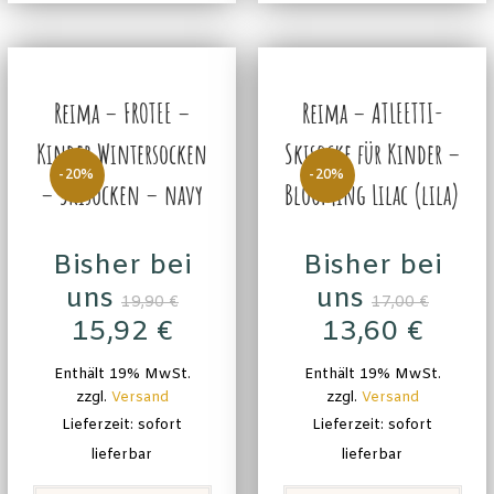
Reima – FROTEE –
Reima – ATLEETTI-
Kinder Wintersocken
Skisocke für Kinder –
-20%
-20%
– Skisocken – navy
Blooming Lilac (lila)
Bisher bei
Bisher bei
uns
uns
19,90
€
17,00
€
15,92
€
13,60
€
Enthält 19% MwSt.
Enthält 19% MwSt.
zzgl.
Versand
zzgl.
Versand
Lieferzeit: sofort
Lieferzeit: sofort
lieferbar
lieferbar