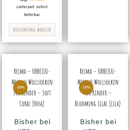
Lieferzeit: sofort
lieferbar
Ausführung wählen
Reima – URHEILU-
Reima – URHEILU-
Merino Wollsocken
Merino Wollsocken
-20%
-20%
für Kinder – Soft
für Kinder –
Coral (rosa)
Blooming Lilac (lila)
Bisher bei
Bisher bei