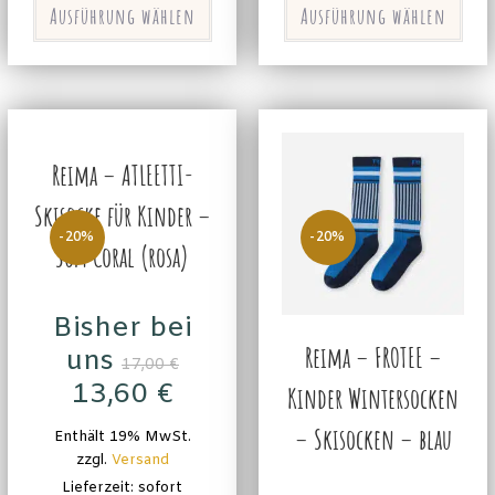
Ausführung wählen
Ausführung wählen
Reima – ATLEETTI-
Skisocke für Kinder –
-20%
-20%
Soft Coral (rosa)
Bisher bei
Reima – FROTEE –
uns
17,00
€
13,60
€
Kinder Wintersocken
– Skisocken – blau
Enthält 19% MwSt.
zzgl.
Versand
Lieferzeit: sofort