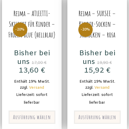
Reima – ATLEETTI-
Reima – SUKSEE –
Skisocke für Kinder –
Kinder-Socken –
-20%
-20%
Frozen Blue (hellblau)
Skisocken – rosa
Bisher bei
Bisher bei
uns
uns
17,00
€
19,90
€
13,60
€
15,92
€
Enthält 19% MwSt.
Enthält 19% MwSt.
zzgl.
Versand
zzgl.
Versand
Lieferzeit: sofort
Lieferzeit: sofort
lieferbar
lieferbar
Ausführung wählen
Ausführung wählen