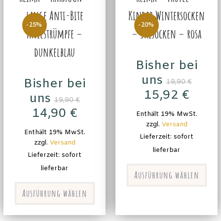
lange Anti-Bite
Kinder Wintersocken
-25%
-20%
Kniestrümpfe –
– Skisocken – rosa
dunkelblau
Bisher bei
uns
Bisher bei
19,90
€
15,92
€
uns
19,90
€
14,90
€
Enthält 19% MwSt.
zzgl.
Versand
Enthält 19% MwSt.
Lieferzeit: sofort
zzgl.
Versand
lieferbar
Lieferzeit: sofort
lieferbar
Ausführung wählen
Ausführung wählen