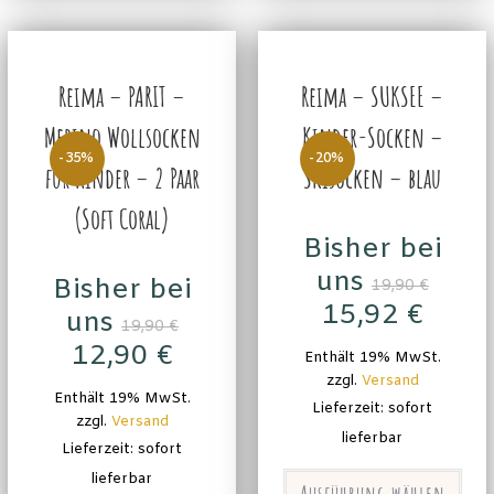
Reima – PARIT –
Reima – SUKSEE –
Merino Wollsocken
Kinder-Socken –
-35%
-20%
für Kinder – 2 Paar
Skisocken – blau
(Soft Coral)
Bisher bei
uns
Bisher bei
19,90
€
15,92
€
uns
19,90
€
12,90
€
Enthält 19% MwSt.
zzgl.
Versand
Enthält 19% MwSt.
Lieferzeit: sofort
zzgl.
Versand
lieferbar
Lieferzeit: sofort
lieferbar
Ausführung wählen