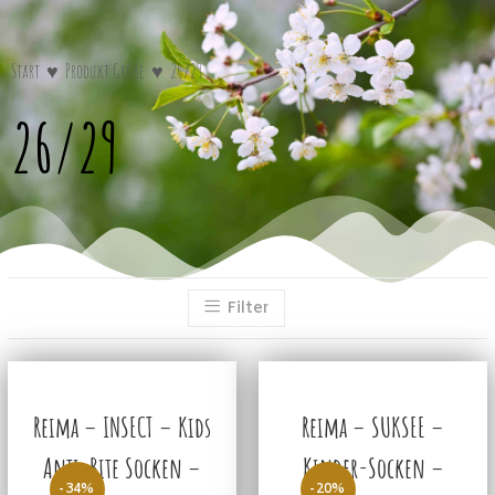
Start
♥
Produkt Größe
♥
26/29
26/29
Filter
Reima – INSECT – Kids
Reima – SUKSEE –
Anti-Bite Socken –
Kinder-Socken –
-34%
-20%