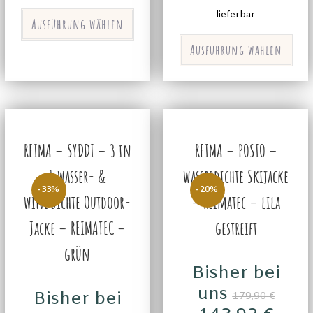
lieferbar
Ausführung wählen
Ausführung wählen
REIMA – SYDDI – 3 in
REIMA – POSIO –
1 wasser- &
wasserdichte Skijacke
-33%
-20%
winddichte Outdoor-
– Reimatec – lila
Jacke – REIMATEC –
gestreift
grün
Bisher bei
uns
Bisher bei
179,90
€