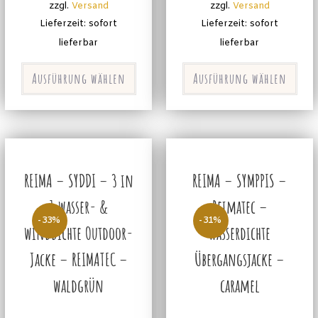
zzgl.
Versand
zzgl.
Versand
Lieferzeit: sofort
Lieferzeit: sofort
lieferbar
lieferbar
Ausführung wählen
Ausführung wählen
REIMA – SYDDI – 3 in
REIMA – SYMPPIS –
1 wasser- &
Reimatec –
-33%
-31%
winddichte Outdoor-
wasserdichte
Jacke – REIMATEC –
Übergangsjacke –
waldgrün
caramel