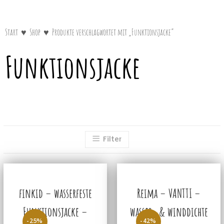
Start
♥
Shop
♥
Produkte verschlagwortet mit „Funktionsjacke“
Funktionsjacke
Filter
finkid – wasserfeste
Reima – VANTTI –
Funktionsjacke –
wasser- & winddichte
-25%
-42%