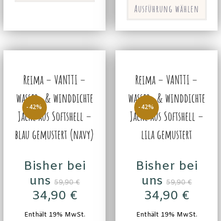
Ausführung wählen
Reima – VANTTI –
Reima – VANTTI –
wasser- & winddichte
wasser- & winddichte
-42%
-42%
Jacke aus Softshell –
Jacke aus Softshell –
blau gemustert (navy)
lila gemustert
Bisher bei
Bisher bei
uns
uns
59,90
€
59,90
€
34,90
€
34,90
€
Enthält 19% MwSt.
Enthält 19% MwSt.