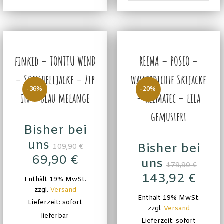
finkid – TONTTU WIND
REIMA – POSIO –
– Softshelljacke – Zip
wasserdichte Skijacke
-36%
-20%
in – blau melange
– Reimatec – lila
gemustert
Bisher bei
uns
Bisher bei
109,90
€
69,90
€
uns
179,90
€
143,92
€
Enthält 19% MwSt.
zzgl.
Versand
Enthält 19% MwSt.
Lieferzeit: sofort
zzgl.
Versand
lieferbar
Lieferzeit: sofort