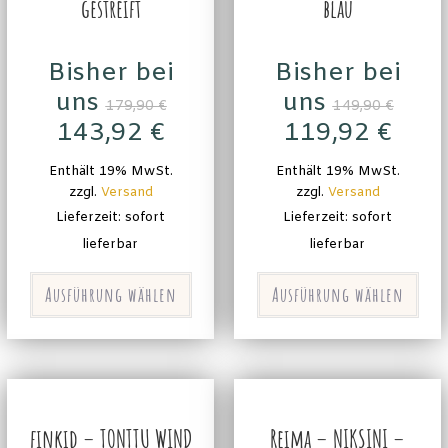
gestreift
blau
Bisher bei
Bisher bei
uns
uns
179,90
€
149,90
€
143,92
€
119,92
€
Enthält 19% MwSt.
Enthält 19% MwSt.
zzgl.
Versand
zzgl.
Versand
Lieferzeit: sofort
Lieferzeit: sofort
lieferbar
lieferbar
Ausführung wählen
Ausführung wählen
finkid – TONTTU WIND
Reima – NIKSINI –