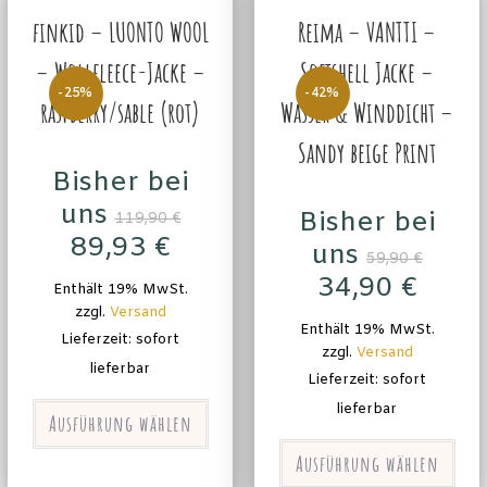
finkid – LUONTO WOOL
Reima – VANTTI –
– Wollfleece-Jacke –
Softshell Jacke –
-25%
-42%
raspberry/sable (rot)
Wasser & Winddicht –
Sandy beige Print
Bisher bei
uns
Bisher bei
119,90
€
89,93
€
uns
59,90
€
34,90
€
Enthält 19% MwSt.
zzgl.
Versand
Enthält 19% MwSt.
Lieferzeit: sofort
zzgl.
Versand
lieferbar
Lieferzeit: sofort
lieferbar
Ausführung wählen
Ausführung wählen