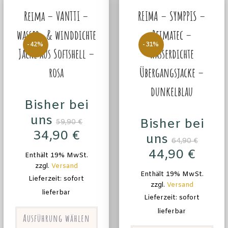
Reima – VANTTI –
REIMA – SYMPPIS –
wasser- & winddichte
Reimatec –
-42%
-31%
Jacke aus Softshell –
wasserdichte
rosa
Übergangsjacke –
dunkelblau
Bisher bei
uns
Bisher bei
59,90
€
34,90
€
uns
64,90
€
44,90
€
Enthält 19% MwSt.
zzgl.
Versand
Enthält 19% MwSt.
Lieferzeit: sofort
zzgl.
Versand
lieferbar
Lieferzeit: sofort
lieferbar
Ausführung wählen