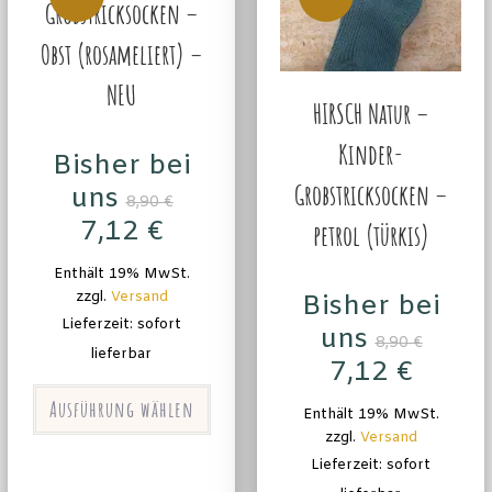
Grobstricksocken –
Obst (rosameliert) –
NEU
HIRSCH Natur –
Kinder-
Bisher bei
Grobstricksocken –
uns
8,90
€
7,12
€
petrol (türkis)
Enthält 19% MwSt.
zzgl.
Versand
Bisher bei
Lieferzeit: sofort
uns
8,90
€
lieferbar
7,12
€
Ausführung wählen
Enthält 19% MwSt.
zzgl.
Versand
Lieferzeit: sofort