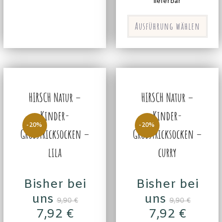
lieferbar
Ausführung wählen
HIRSCH Natur –
HIRSCH Natur –
Kinder-
Kinder-
-20%
-20%
Grobstricksocken –
Grobstricksocken –
lila
curry
Bisher bei
Bisher bei
uns
uns
9,90
€
9,90
€
7,92
€
7,92
€