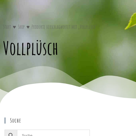
Start
♥
Shop
♥
Produkte verschlagwortet mit „Vollplüsch“
Vollplüsch
Suche